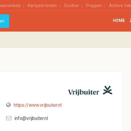
eerwinkels
Kampeertenten
Outdoor
Preppen
Actieve Vak
HOME
https://www.vrijbuiter.nl
info@vrijbuiter.nl