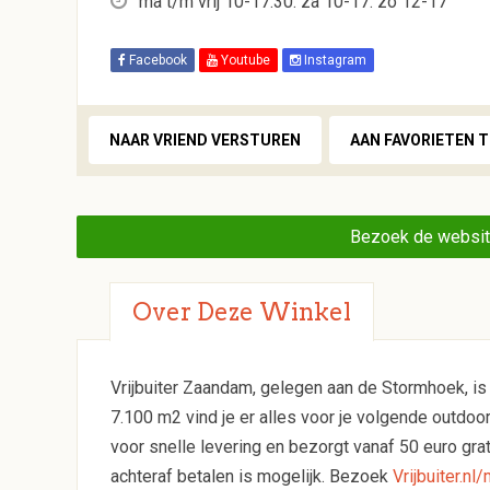
ma t/m vrij 10-17:30. za 10-17. zo 12-17
Facebook
Youtube
Instagram
NAAR VRIEND VERSTUREN
AAN FAVORIETEN 
Bezoek de website
Over Deze Winkel
Vrijbuiter Zaandam, gelegen aan de Stormhoek, is
7.100 m2 vind je er alles voor je volgende outdo
voor snelle levering en bezorgt vanaf 50 euro grat
achteraf betalen is mogelijk. Bezoek
Vrijbuiter.n