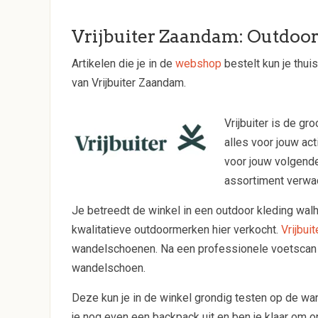
Vrijbuiter Zaandam: Outdoor
Artikelen die je in de
webshop
bestelt kun je thui
van Vrijbuiter Zaandam.
Vrijbuiter is de g
alles voor jouw act
voor jouw volgende
assortiment verwa
Je betreedt de winkel in een outdoor kleding wal
kwalitatieve outdoormerken hier verkocht.
Vrijbuit
wandelschoenen. Na een professionele voetscan 
wandelschoen.
Deze kun je in de winkel grondig testen op de wa
je nog even een backpack uit en ben je klaar om o