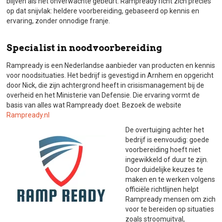
blijven als het onverwachte gebeurt. Rampready richt zich precies
op dat snijvlak: heldere voorbereiding, gebaseerd op kennis en
ervaring, zonder onnodige franje.
Specialist in noodvoorbereiding
Rampready is een Nederlandse aanbieder van producten en kennis
voor noodsituaties. Het bedrijf is gevestigd in Arnhem en opgericht
door Nick, die zijn achtergrond heeft in crisismanagement bij de
overheid en het Ministerie van Defensie. Die ervaring vormt de
basis van alles wat Rampready doet. Bezoek de website
Rampready.nl
De overtuiging achter het
bedrijf is eenvoudig: goede
voorbereiding hoeft niet
ingewikkeld of duur te zijn.
Door duidelijke keuzes te
maken en te werken volgens
officiële richtlijnen helpt
Rampready mensen om zich
voor te bereiden op situaties
zoals stroomuitval,