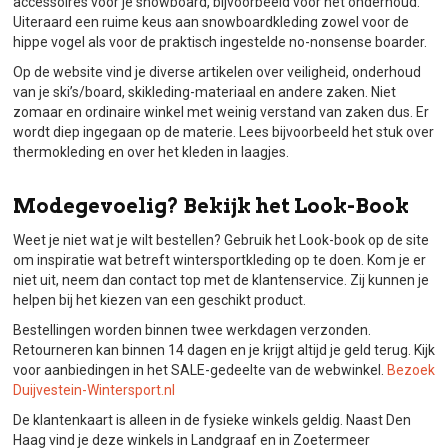
accessoires voor je snowboard, bijvoorbeeld voor het onderhoud.
Uiteraard een ruime keus aan snowboardkleding zowel voor de
hippe vogel als voor de praktisch ingestelde no-nonsense boarder.
Op de website vind je diverse artikelen over veiligheid, onderhoud
van je ski’s/board, skikleding-materiaal en andere zaken. Niet
zomaar en ordinaire winkel met weinig verstand van zaken dus. Er
wordt diep ingegaan op de materie. Lees bijvoorbeeld het stuk over
thermokleding en over het kleden in laagjes.
Modegevoelig? Bekijk het Look-Book
Weet je niet wat je wilt bestellen? Gebruik het Look-book op de site
om inspiratie wat betreft wintersportkleding op te doen. Kom je er
niet uit, neem dan contact top met de klantenservice. Zij kunnen je
helpen bij het kiezen van een geschikt product.
Bestellingen worden binnen twee werkdagen verzonden.
Retourneren kan binnen 14 dagen en je krijgt altijd je geld terug. Kijk
voor aanbiedingen in het SALE-gedeelte van de webwinkel.
Bezoek
Duijvestein-Wintersport.nl
De klantenkaart is alleen in de fysieke winkels geldig. Naast Den
Haag vind je deze winkels in Landgraaf en in Zoetermeer