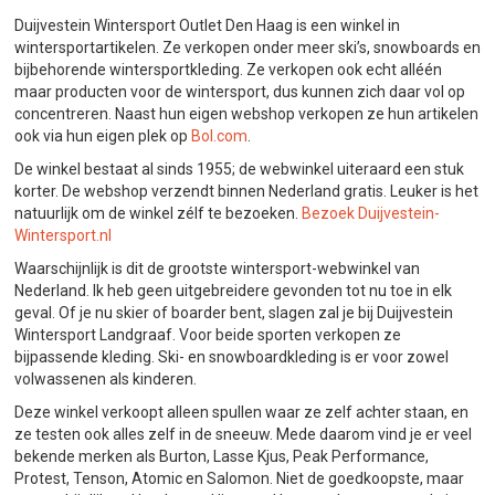
Duijvestein Wintersport Outlet Den Haag is een winkel in
wintersportartikelen. Ze verkopen onder meer ski’s, snowboards en
bijbehorende wintersportkleding. Ze verkopen ook echt alléén
maar producten voor de wintersport, dus kunnen zich daar vol op
concentreren. Naast hun eigen webshop verkopen ze hun artikelen
ook via hun eigen plek op
Bol.com
.
De winkel bestaat al sinds 1955; de webwinkel uiteraard een stuk
korter. De webshop verzendt binnen Nederland gratis. Leuker is het
natuurlijk om de winkel zélf te bezoeken.
Bezoek Duijvestein-
Wintersport.nl
Waarschijnlijk is dit de grootste wintersport-webwinkel van
Nederland. Ik heb geen uitgebreidere gevonden tot nu toe in elk
geval. Of je nu skier of boarder bent, slagen zal je bij Duijvestein
Wintersport Landgraaf. Voor beide sporten verkopen ze
bijpassende kleding. Ski- en snowboardkleding is er voor zowel
volwassenen als kinderen.
Deze winkel verkoopt alleen spullen waar ze zelf achter staan, en
ze testen ook alles zelf in de sneeuw. Mede daarom vind je er veel
bekende merken als Burton, Lasse Kjus, Peak Performance,
Protest, Tenson, Atomic en Salomon. Niet de goedkoopste, maar