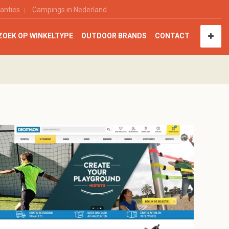
anties
Campings in Nederland
ZOEK OP WINKELTYPE
OUTDOOR BRANDS
CONTACT