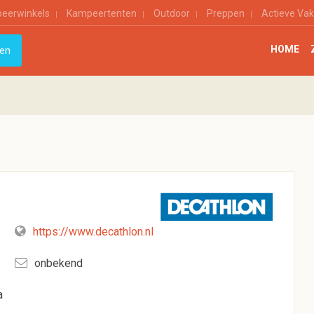
eerwinkels
Kampeertenten
Outdoor
Preppen
Actieve Vak
HOME
https://www.decathlon.nl
onbekend
a