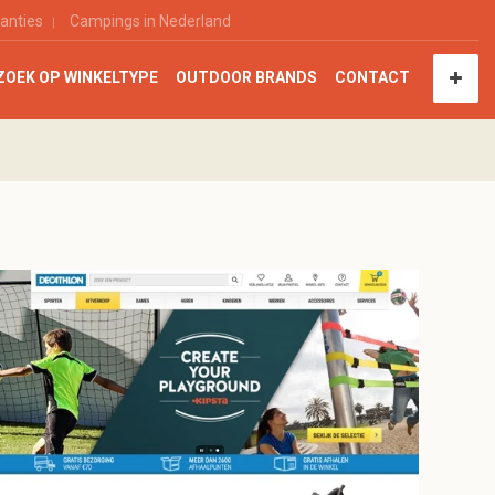
anties
Campings in Nederland
ZOEK OP WINKELTYPE
OUTDOOR BRANDS
CONTACT