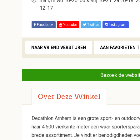
ma t/m wo 10-20. do & vrij 10-21. za 10-18. z
12-17
Facebook
Youtube
Twitter
Instagram
NAAR VRIEND VERSTUREN
AAN FAVORIETEN 
Bezoek de websit
Over Deze Winkel
Decathlon Arnhem is een grote sport- en outdoorwi
haar 4.500 vierkante meter een waar sporterspara
brede assortiment. Je vindt er benodigdheden voor