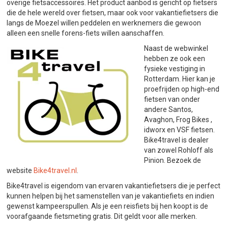
overige fietsaccessoires. Het product aanbod is gericht op fietsers
die de hele wereld over fietsen, maar ook voor vakantiefietsers die
langs de Moezel willen peddelen en werknemers die gewoon
alleen een snelle forens-fiets willen aanschaffen.
Naast de webwinkel
hebben ze ook een
fysieke vestiging in
Rotterdam. Hier kan je
proefrijden op high-end
fietsen van onder
andere Santos,
Avaghon, Frog Bikes ,
idworx en VSF fietsen.
Bike4travel is dealer
van zowel Rohloff als
Pinion. Bezoek de
website
Bike4travel.nl
.
Bike4travel is eigendom van ervaren vakantiefietsers die je perfect
kunnen helpen bij het samenstellen van je vakantiefiets en indien
gewenst kampeerspullen. Als je een reisfiets bij hen koopt is de
voorafgaande fietsmeting gratis. Dit geldt voor alle merken.