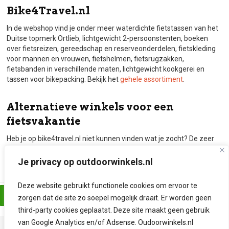
Bike4Travel.nl
In de webshop vind je onder meer waterdichte fietstassen van het
Duitse topmerk Ortlieb, lichtgewicht 2-persoonstenten, boeken
over fietsreizen, gereedschap en reserveonderdelen, fietskleding
voor mannen en vrouwen, fietshelmen, fietsrugzakken,
fietsbanden in verschillende maten, lichtgewicht kookgerei en
tassen voor bikepacking. Bekijk het
gehele assortiment
.
Alternatieve winkels voor een
fietsvakantie
Heb je op bike4travel.nl niet kunnen vinden wat je zocht? De zeer
uitgebreide webshop van
Bikester
biedt wellicht uitkomst. Ook
Bever.nl
,
Zwerfkei
en
Vrijbuiter.nl
hebben bijzonder veel artikelen
Je privacy op outdoorwinkels.nl
voor fietsvakanties.
Deze website gebruikt functionele cookies om ervoor te
Bezoek de website van Bike4Travel
zorgen dat de site zo soepel mogelijk draait. Er worden geen
third-party cookies geplaatst. Deze site maakt geen gebruik
van Google Analytics en/of Adsense. Oudoorwinkels.nl
Review toevoegen