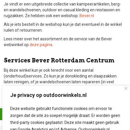
Je vindt er een uitgebreide collectie van kampeerartikelen, berg-
en wandelschoenen, outdoor en casual kleding en reistassen en
rugzakken. Ze hebben ook een webshop:
Bever.nl
Als je iets bestelt in de webshop kun je dat eventueel in de winkel
ruilen of retourneren.
Lees meer over het assortiment en de service van de Bever
webwinkel op
deze pagina
.
Services Bever Rotterdam Centrum
Bij deze winkel kun je ook terecht voor een aantal
(onderhoud)services. Zo kun je je donskleding en slaapzakken
laten reinigen, of je wandelschoenen laten repareren (in veel
gevallen dit verschilt per schoen). Denk aan verzolen of het
oprekken van de schoen. Ook onderhoud aan je
Je privacy op outdoorwinkels.nl
wintersportuitrusting kan worden verzorgd.
Deze website gebruikt functionele cookies om ervoor te
Bezoek de website van Bever Rotterdam Centrum
zorgen dat de site zo soepel mogelijk draait. Er worden geen
third-party cookies geplaatst. Deze site maakt geen gebruik
van Google Analytics en/of Adsense. Oudoorwinkels.nl