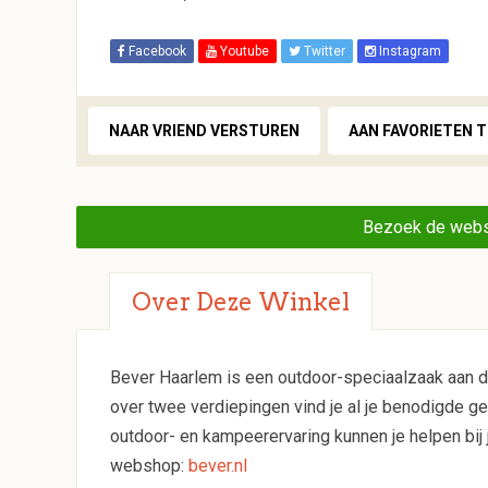
Facebook
Youtube
Twitter
Instagram
NAAR VRIEND VERSTUREN
AAN FAVORIETEN 
Bezoek de webs
Over Deze Winkel
Bever Haarlem is een outdoor-speciaalzaak aan d
over twee verdiepingen vind je al je benodigde g
outdoor- en kampeerervaring kunnen je helpen bij
webshop:
bever.nl