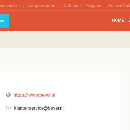
eerwinkels
Kampeertenten
Outdoor
Preppen
Actieve Vak
HOME
https://www.bever.nl
klantenservice@bever.nl