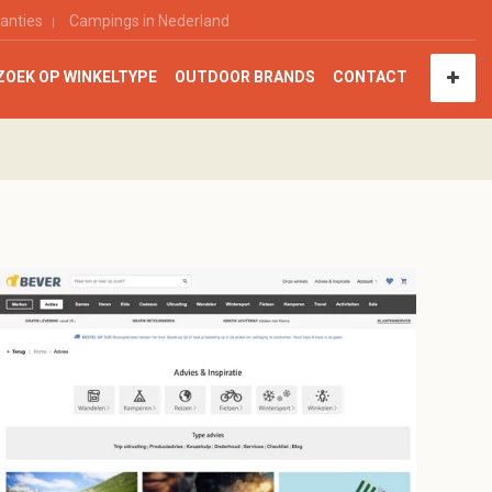
anties
Campings in Nederland
ZOEK OP WINKELTYPE
OUTDOOR BRANDS
CONTACT