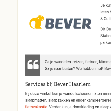
Je kun
laten 
& Coll
Dit Be
Statio
parke
Ga je wandelen, reizen, fietsen, klim
Ga je naar buiten? We hebben het! Be
Services bij Bever Haarlem
Bij deze winkel kun je wandelschoenen laten aanme
slaapmatten, slaapzakken en ander kampeergerei z
fietsvakantie
. Verder kun je donskleding en slaa