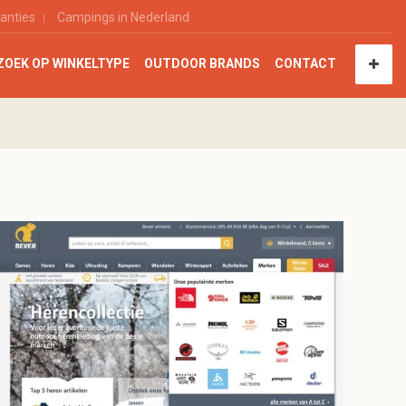
anties
Campings in Nederland
ZOEK OP WINKELTYPE
OUTDOOR BRANDS
CONTACT