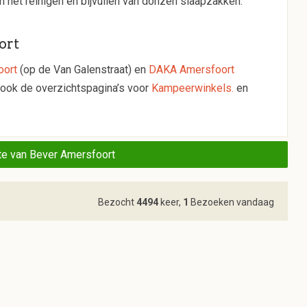
het reinigen en bijvullen van donzen slaapzakken.
ort
oort
(op de Van Galenstraat) en
DAKA Amersfoort
 ook de overzichtspagina’s voor
Kampeerwinkels.
en
e van Bever Amersfoort
Bezocht
4494
keer,
1
Bezoeken vandaag