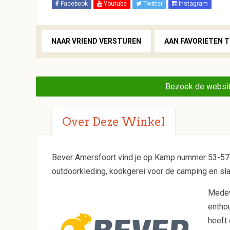
Facebook
Youtube
Twitter
Instagram
NAAR VRIEND VERSTUREN
AAN FAVORIETEN 
Bezoek de websit
Over Deze Winkel
Bever Amersfoort vind je op Kamp nummer 53-57. 
outdoorkleding, kookgerei voor de camping en sl
Medew
entho
heeft