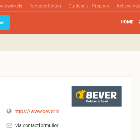
eerwinkels
Kampeertenten
Outdoor
Preppen
Actieve Vak
HOME
https://www.bever.nl
via contactformulier